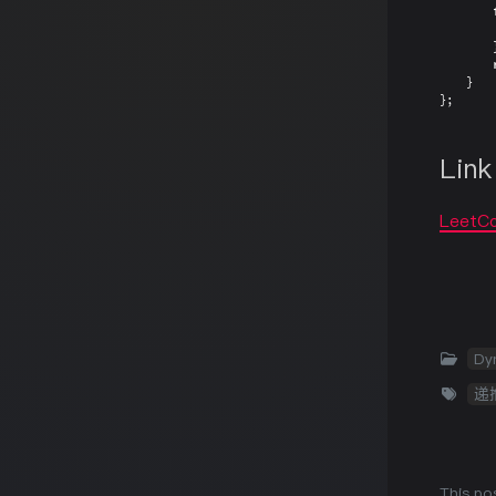
}
}
;
Link
LeetCo
Dy
递
This po