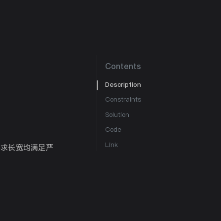
Contents
Description
Constraints
Solution
Code
Link
要求长宽均满足严