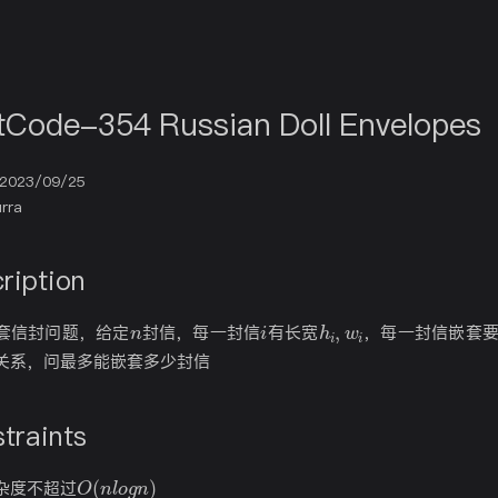
tCode-354 Russian Doll Envelopes
2023/09/25
rra
ription
n
i
h
i
,
w
i
套信封问题，给定
封信，每一封信
有长宽
，每一封信嵌套
关系，问最多能嵌套多少封信
traints
O
(
n
l
o
g
n
)
杂度不超过