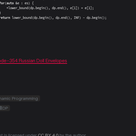
for
(
auto
&
e 
:
 es
)
{
*
lower_bound
(
dp
.
begin
(
)
,
 dp
.
end
(
)
,
 e
[
1
]
)
=
 e
[
1
]
;
}
return
lower_bound
(
dp
.
begin
(
)
,
 dp
.
end
(
)
,
 INF
)
-
 dp
.
begin
(
)
;
de-354 Russian Doll Envelopes
namic Programming
推DP
st is licensed under
CC BY 4.0
by the author.