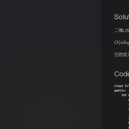
Solu
二维L
O
(
n
l
o
它的定
Cod
class
So
public
:
int
        