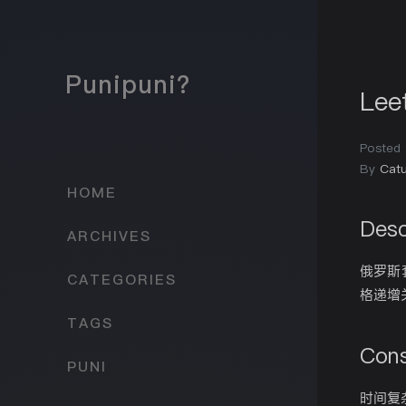
Punipuni?
Lee
Posted
By
Catu
HOME
Desc
ARCHIVES
俄罗斯
CATEGORIES
格递增
TAGS
Cons
PUNI
时间复