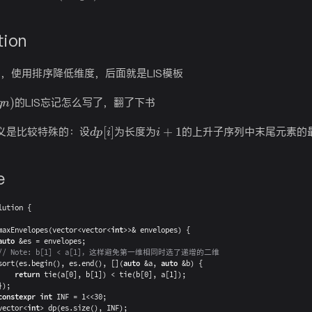
tion
IS，使用排序降低维度，后面就是LIS模板
g
n
)
的LIS忘记怎么写了，翻了下书
d
p
[
i
]
i
+
1
义是比较特殊的：设
为长度为
的上升子序列中末尾元素的
e
lution
{
maxEnvelopes
(
vector
<
vector
<
int
>>
&
 envelopes
)
{
auto
&
es 
=
 envelopes
;
// Note: b[1] < a[1]，这样避免第一维相同时选了递增的二维
sort
(
es
.
begin
(
)
,
 es
.
end
(
)
,
[
]
(
auto
&
a
,
auto
&
b
)
{
return
tie
(
a
[
0
]
,
 b
[
1
]
)
<
tie
(
b
[
0
]
,
 a
[
1
]
)
;
}
)
;
constexpr
int
 INF 
=
1
<<
30
;
vector
<
int
>
dp
(
es
.
size
(
)
,
 INF
)
;